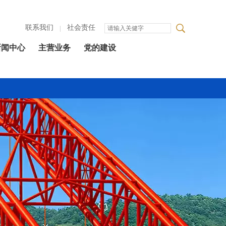
联系我们
社会责任
新闻中心
主营业务
党的建设