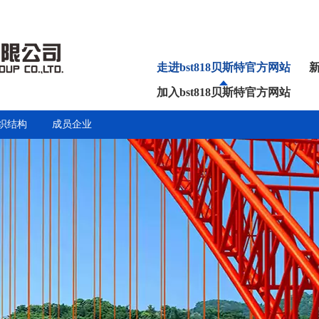
走进bst818贝斯特官方网站
加入bst818贝斯特官方网站
织结构
成员企业