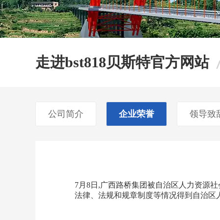
走进bst818贝斯特官方网站
公司简介
企业荣誉
领导致
7月8日,广西路桥集团被自治区人力资源
法律、法规和规章制度等情况得到自治区