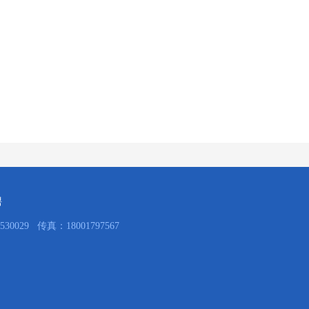
聘
29 传真：18001797567