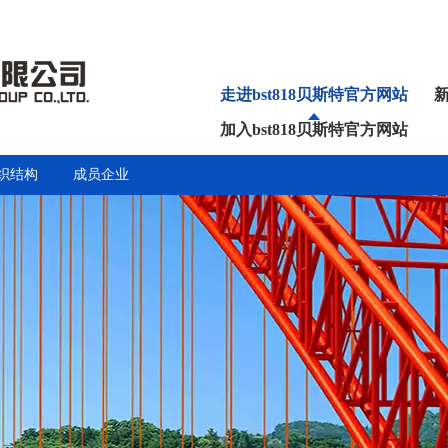
走进bst818贝斯特官方网站
加入bst818贝斯特官方网站
织结构
成员企业