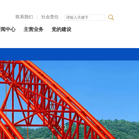
联系我们
社会责任
新闻中心
主营业务
党的建设