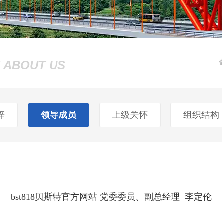
/ ABOUT US
辞
领导成员
上级关怀
组织结构
bst818贝斯特官方网站 党委委员、副总经理 李定伦