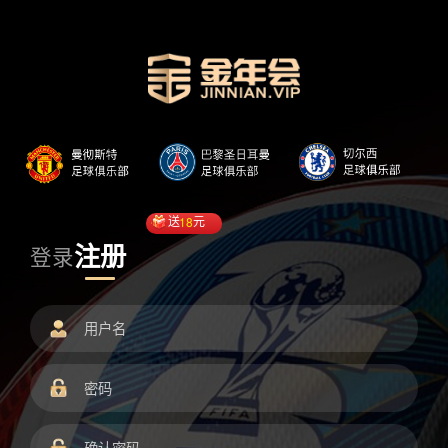
送
18
元
注册
登录