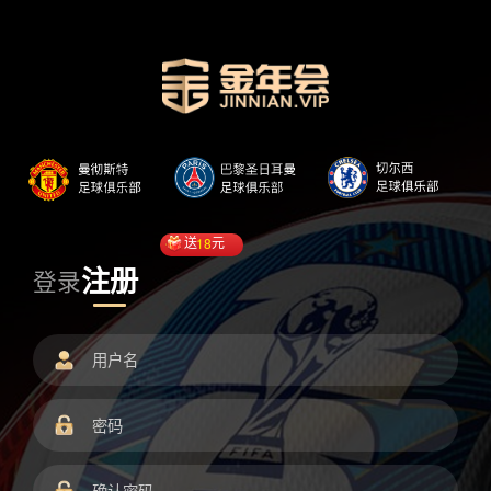
送
18
元
注册
登录