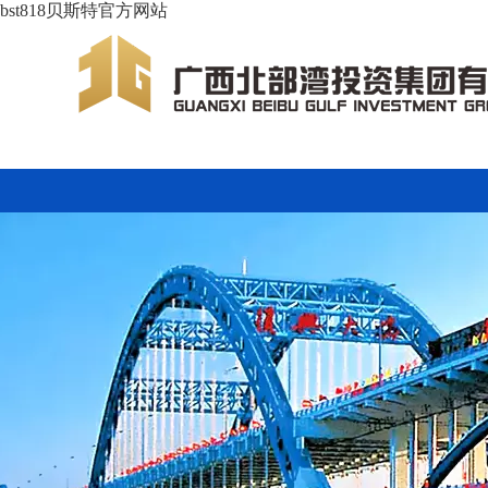
bst818贝斯特官方网站