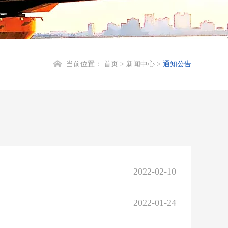
当前位置：
首页
>
新闻中心
>
通知公告
2022-02-10
2022-01-24