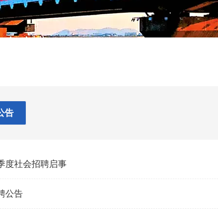
公告
一季度社会招聘启事
聘公告