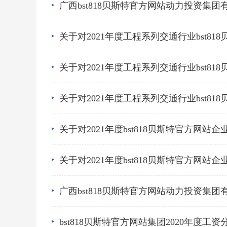
广西bst818贝斯特官方网站动力投资集团有
关于对2021年度工程系列交通行业bst
关于对2021年度工程系列交通行业bst
关于对2021年度工程系列交通行业bst
关于对2021年度bst818贝斯特官方
关于对2021年度bst818贝斯特官方
广西bst818贝斯特官方网站动力投资集团有
bst818贝斯特官方网站集团2020年度工